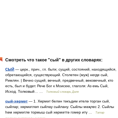
Смотреть что такое "сый" в других словарях:
СЫЙ
— церк., прич., гл. быти; сущий, состояний, находящийся,
обретающийся, существующий. Столетен (муж) негде сый,
Римлян. | Вечно сущий, вечный, предвечный, вековечный, кто
есть, был и будет. Рече Бог к Моисею, глаголя: Аз емь Сый,
Исход. Толковый… …
Толковый словарь Даля
сый-хөрмәт
— 1. Хөрмәт белән тәкъдим ителә торган сый,
сыйлар; хөрмәтләп сыйлау сыйлану. Сыйлы мәҗлес 2. Сыйлы
һәм хөрмәтле тормыш сый хөрмәттә гомер итү …
Татар