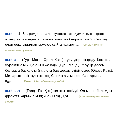
сый
— 1. Бәйрәмдә ашала, кунакка тәкъдим ителә торган,
яхшырак затлырак ашамлык эчемлек бәйрәм сые 2. Сыйлау
өчен оештырылган мәҗлес сыйга чакыру …
Татар теленең
аңлатмалы сүзлеге
сыйқа
— (Гур., Маңғ.; Орал, Казт.) ауру, дерт, сырқау. Көк шай
жүректің с ы й қ а с ы н жазады (Гур., Маңғ.). Жауыр десем
болмаса басқа с ы й қ а с ы бар десем өтірік емес (Орал, Казт.).
Миларын тесіп құрт жеген, С ы й қ а л ы екен бастары ай,
Құрт… …
Қазақ тілінің аймақтық сөздігі
сыйқыл
— (Талд.: Гв., Қоғ.) сияқты, секілді. Ол менің баламды
фронтта көрген с ы йқ ы л (Талд., Қоғ.) …
Қазақ тілінің аймақтық
сөздігі