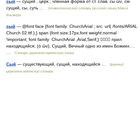
сый
— сущий , церк.; членная форма от ст. слав. сы ὤν, см.
сущий, сы, суть …
Этимологический словарь русского языка Макса
Фасмера
сый
— @font face {font family: ChurchArial ; src: url( /fonts/ARIAL
Church 02.ttf );} span {font size:17px;font weight:normal
!important; font family: ChurchArial ,Arial,Serif;}  прил.
находящийся; (ὁ ὤν), Сущий, Вечный одно из имен Божиих.…
…
Словарь церковнославянского языка
Сый
— существующий, сущий, находящийся …
Краткий
церковнославянский словарь