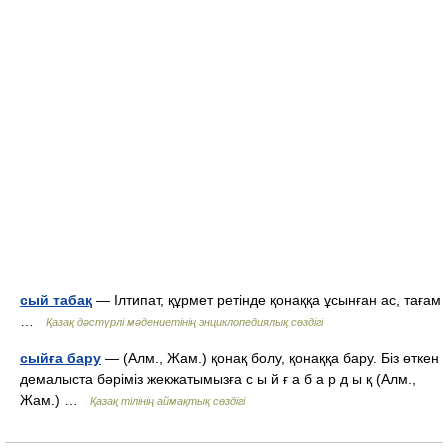
сый табақ
— Ілтипат, құрмет ретінде қонаққа ұсынған ас, тағам
…
Қазақ дәстүрлі мәдениетінің энциклопедиялық сөздігі
сыйға бару
— (Алм., Жам.) қонақ болу, қонаққа бару. Біз өткен
демалыста бәріміз жекжатымызға с ы й ғ а б а р д ы қ (Алм.,
Жам.) …
Қазақ тілінің аймақтық сөздігі