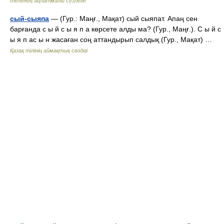
теленең аңлатмалы сүзлеге
сый-сыяпа
— (Гур.: Маңғ., Мақат) сый сыяпат. Апаң сен
барғанда с ы й с ы я п а көрсете алды ма? (Гур., Маңғ.). С ы й с
ы я п ас ы н жасаған соң аттандырып салдық (Гур., Мақат) …
Қазақ тілінің аймақтық сөздігі